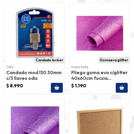
Candado locker
Gomaeva glitter
Odis
Importada
Candado mod l30 30mm
Pliego goma eva c/glitter
c/3 llaves odis
40x60cm fucsia
importada
$ 8.990
$ 1.190