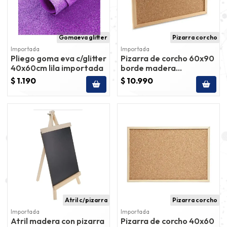
Gomaeva glitter
Pizarra corcho
Importada
Importada
Pliego goma eva c/glitter
Pizarra de corcho 60x90
40x60cm lila importada
borde madera
importada
$ 1.190
$ 10.990
Atril c/pizarra
Pizarra corcho
Importada
Importada
Atril madera con pizarra
Pizarra de corcho 40x60