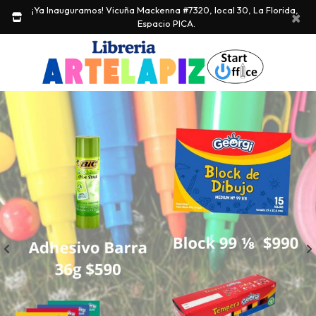
¡Ya Inauguramos! Vicuña Mackenna #7320, local 30, La Florida, 
×
Espacio PICA.