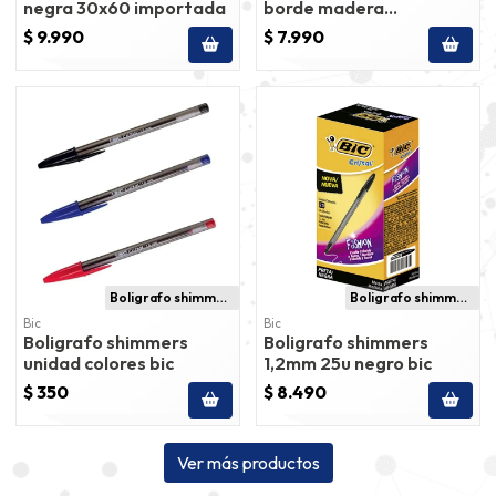
negra 30x60 importada
borde madera
importada
$ 9.990
$ 7.990
Boligrafo shimmers
Boligrafo shimmers
Bic
Bic
Boligrafo shimmers
Boligrafo shimmers
unidad colores bic
1,2mm 25u negro bic
$ 350
$ 8.490
Ver más productos