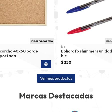
Pizarra corcho
Bol
Bic
 corcho 40x60 borde
Boligrafo shimmers unidad
portada
bic
$ 350
Ver más productos
Marcas Destacadas