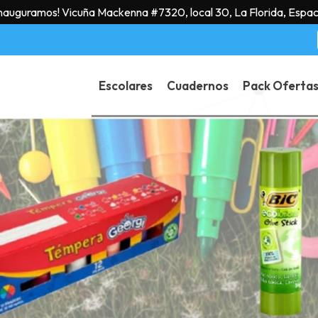
Inauguramos! Vicuña Mackenna #7320, local 30, La Florida, Espac
Escolares
Cuadernos
Pack Oferta