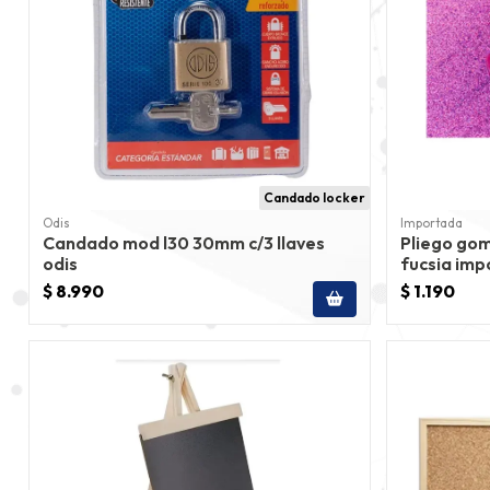
Candado locker
Odis
Importada
Candado mod l30 30mm c/3 llaves
Pliego gom
odis
fucsia im
$ 8.990
$ 1.190