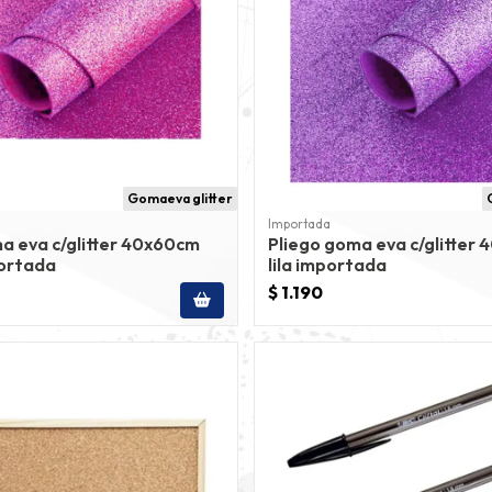
Gomaeva glitter
Importada
a eva c/glitter 40x60cm
Pliego goma eva c/glitter
portada
lila importada
$ 1.190