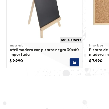
Atril c/pizarra
Importada
Importada
Atril madera con pizarra negra 30x60
Pizarra de
importada
madera im
$ 9.990
$ 7.990