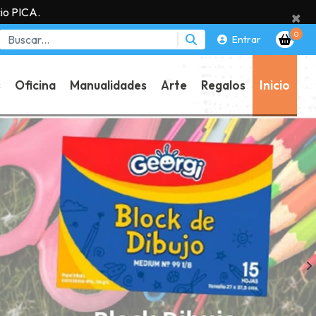
io PICA.
×
0
Entrar
s
Oficina
Manualidades
Arte
Regalos
Inicio