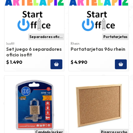
Separadores oficio
Portatarjetas
Isofit
Rhein
Set juego 6 separadores
Portatarjetas 96u rhein
oficio isofit
$ 1.490
$ 4.990
Candado locker
Pizarra corcho