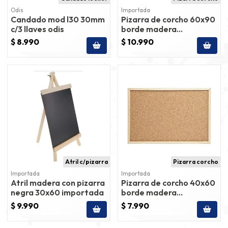
Odis
Importada
Candado mod l30 30mm
Pizarra de corcho 60x90
c/3 llaves odis
borde madera
importada
$ 8.990
$ 10.990
Atril c/pizarra
Pizarra corcho
Importada
Importada
Atril madera con pizarra
Pizarra de corcho 40x60
negra 30x60 importada
borde madera
importada
$ 9.990
$ 7.990