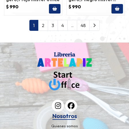
office
$ 990
$ 990
1
2
3
4
..
48
Nosotros
Quienes somos