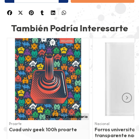
También Podría Interesarte
Cuaderno universitario
Fo
Proarte
Nacional
Cuad univ geek 100h proarte
Forros universitar
transparente naci