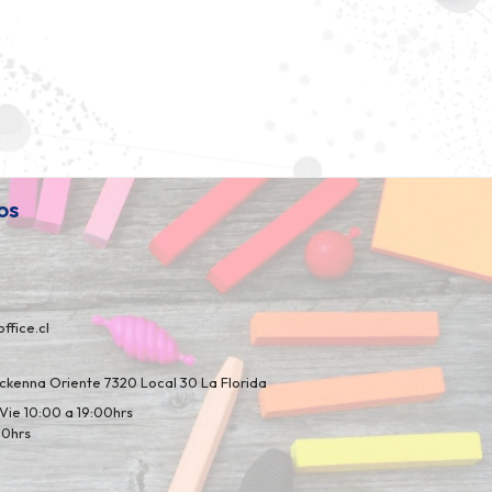
os
ffice.cl
kenna Oriente 7320 Local 30 La Florida
Vie 10:00 a 19:00hrs
00hrs