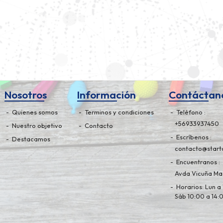
Nosotros
Información
Contáctan
Quienes somos
Terminos y condiciones
Teléfono
+56933937450
Nuestro objetivo
Contacto
Escríbenos
Destacamos
contacto@starto
Encuentranos
Avda Vicuña Mac
Horarios: Lun a 
Sáb 10:00 a 14: