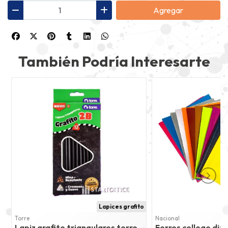
Agregar
También Podría Interesarte
Lapices grafito
Torre
Nacional
Lapiz grafito triangulares torre
Forros college dif