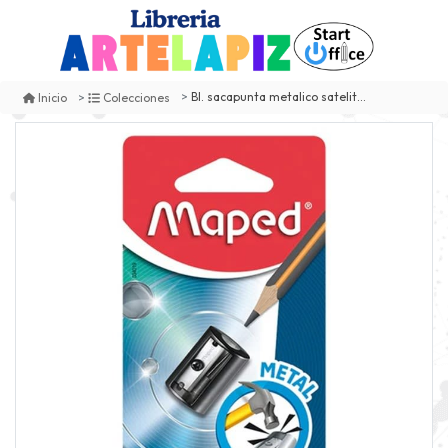
Bl. sacapunta metalico satelite maped
Inicio
Colecciones