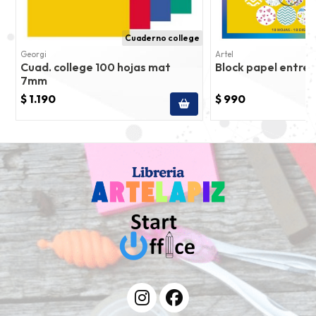
Cuaderno college
Georgi
Artel
Cuad. college 100 hojas mat
Block papel entret
7mm
$ 1.190
$ 990