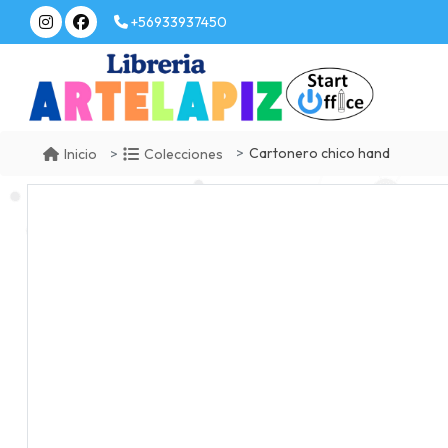
+56933937450
Cartonero chico hand
Inicio
Colecciones