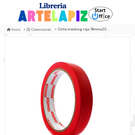
Cinta masking rojo 18mmx20m usatape
Inicio
Colecciones