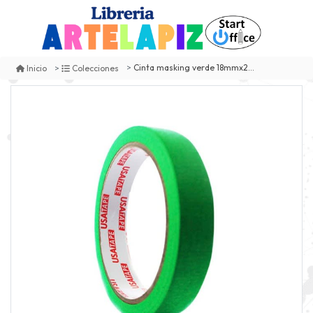
Cinta masking verde 18mmx20m usatape
Inicio
Colecciones