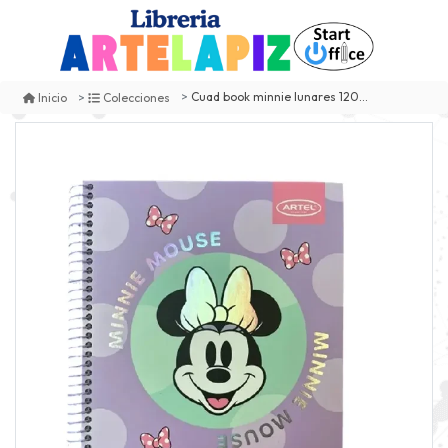
Cuad book minnie lunares 120h artel
Inicio
Colecciones