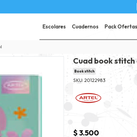
Escolares
Cuadernos
Pack Oferta
l
Cuad book stitch 
Book stitch
SKU: 20122983
$ 3.500