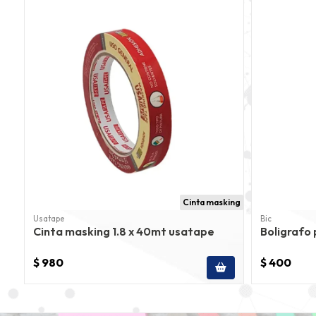
Cinta masking
Usatape
Bic
Cinta masking 1.8 x 40mt usatape
Boligrafo 
$ 980
$ 400