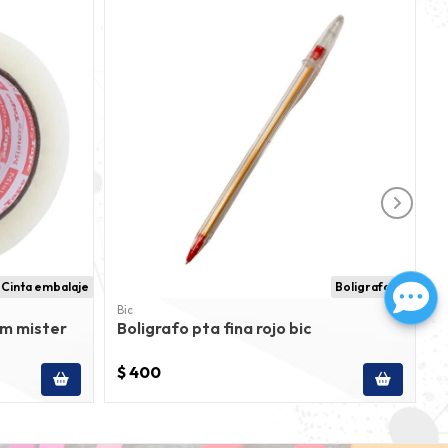
Cinta embalaje
Boligrafo bic
Bic
A
m mister
Boligrafo pta fina rojo bic
C
$ 400
$