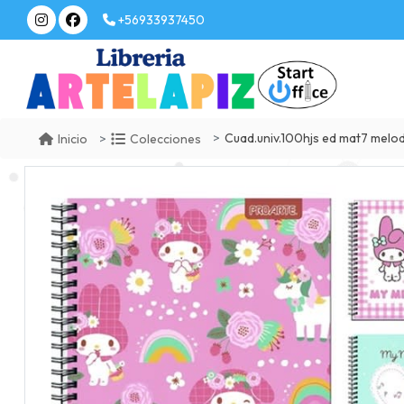
+56933937450
Cuad.univ.100hjs ed mat7 melo
Inicio
Colecciones