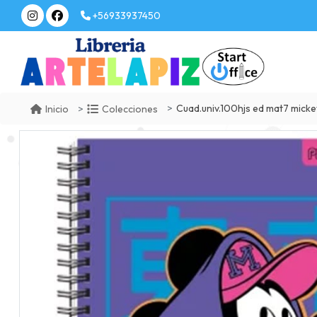
+56933937450
Cuad.univ.100hjs ed mat7 micke
Inicio
Colecciones