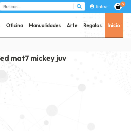
0
Entrar
s
Oficina
Manualidades
Arte
Regalos
Inicio
 ed mat7 mickey juv