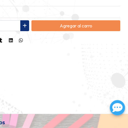
Agregar
al carro
os