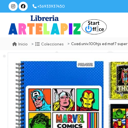
+56933937450
Cuad.univ.100hjs ed mat7 supe
Inicio
Colecciones