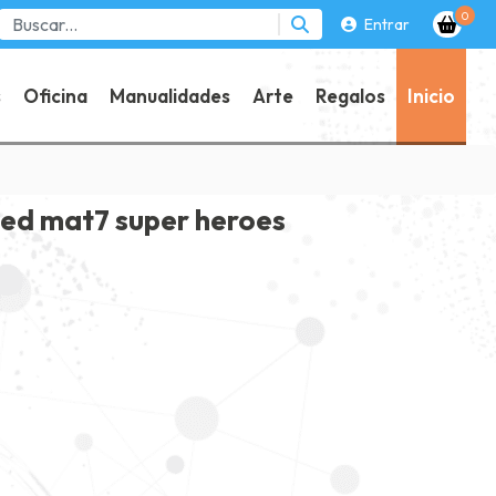
0
Entrar
s
Oficina
Manualidades
Arte
Regalos
Inicio
 ed mat7 super heroes