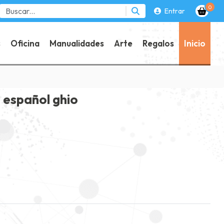
0
Entrar
s
Oficina
Manualidades
Arte
Regalos
Inicio
s español ghio