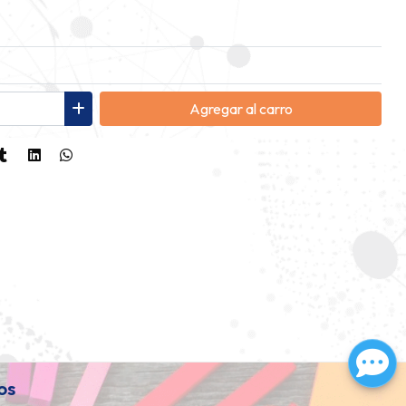
Agregar
al carro
os