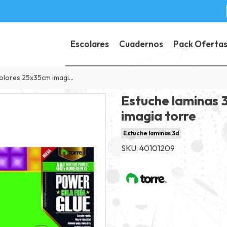
Escolares
Cuadernos
Pack Oferta
res 25x35cm imagia torre
Estuche laminas 
imagia torre
Estuche laminas 3d
SKU: 40101209