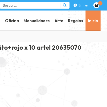
0
Entrar
s
Oficina
Manualidades
Arte
Regalos
Inicio
fito+rojo x 10 artel 20635070