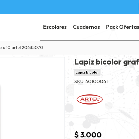
Escolares
Cuadernos
Pack Oferta
jo x 10 artel 20635070
Lapiz bicolor gra
Lapiz bicolor
SKU: 40100061
$ 3.000