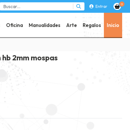
0
Entrar
s
Oficina
Manualidades
Arte
Regalos
Inicio
un hb 2mm mospas