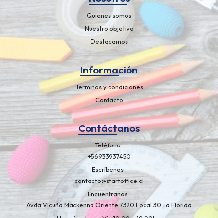
Quienes somos
Nuestro objetivo
Destacamos
Información
Terminos y condiciones
Contacto
Contáctanos
Teléfono
+56933937450
Escríbenos
contacto@startoffice.cl
Encuentranos
Avda Vicuña Mackenna Oriente 7320 Local 30 La Florida
Horarios: Lun a Vie 10:00 a 19:00hrs