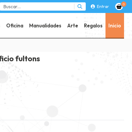
0
Entrar
s
Oficina
Manualidades
Arte
Regalos
Inicio
icio fultons