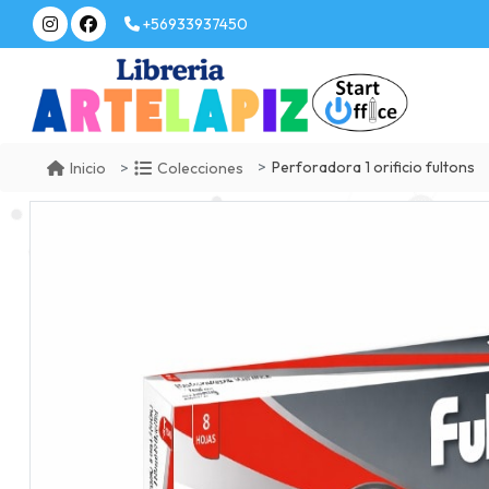
+56933937450
Perforadora 1 orificio fultons
Inicio
Colecciones