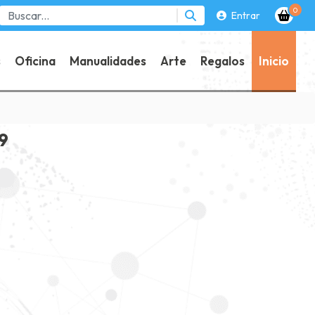
0
Entrar
s
Oficina
Manualidades
Arte
Regalos
Inicio
 9