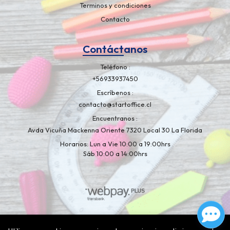
Terminos y condiciones
Contacto
Contáctanos
Teléfono
+56933937450
Escríbenos
contacto@startoffice.cl
Encuentranos
Avda Vicuña Mackenna Oriente 7320 Local 30 La Florida
Horarios: Lun a Vie 10:00 a 19:00hrs
Sáb 10:00 a 14:00hrs
Libreria Artelapiz © 2026
¿Te gusta mi tienda? Yo vendo con