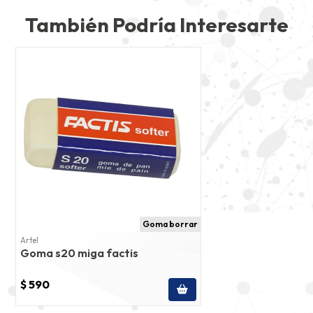
También Podría Interesarte
Goma borrar
Artel
Goma s20 miga factis
$ 590