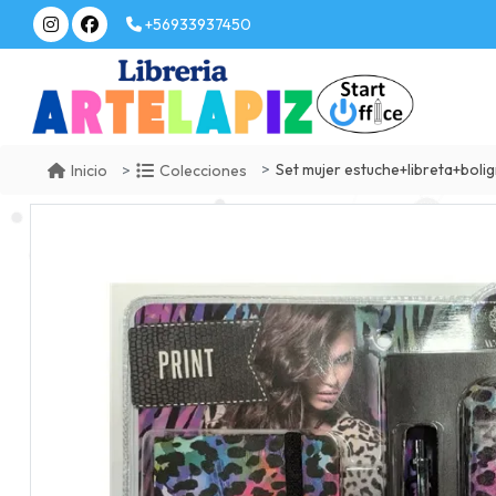
+56933937450
Set mujer estuche+libreta+bolig
Inicio
Colecciones