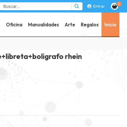
0
Entrar
s
Oficina
Manualidades
Arte
Regalos
Inicio
+libreta+boligrafo rhein