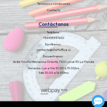
Terminos y condiciones
Contacto
Contáctanos
Teléfono
+56933937450
Escríbenos
contacto@startoffice.cl
Encuentranos
Avda Vicuña Mackenna Oriente 7320 Local 30 La Florida
Horarios: Lun a Vie 10:00 a 19:00hrs
Sáb 10:00 a 14:00hrs
Libreria Artelapiz © 2026
¿Te gusta mi tienda? Yo vendo con