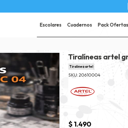
Escolares
Cuadernos
Pack Oferta
Tiralíneas artel g
Tiralinea artel
SKU: 20610004
$ 1.490