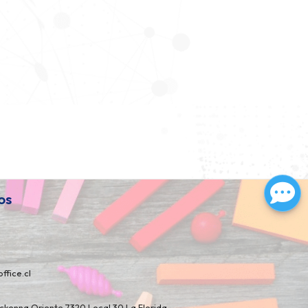
os
ffice.cl
kenna Oriente 7320 Local 30 La Florida