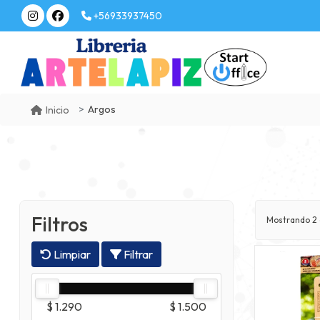
+56933937450
Argos
Inicio
Filtros
Mostrando
2
Limpiar
Filtrar
$ 1.290
$ 1.500