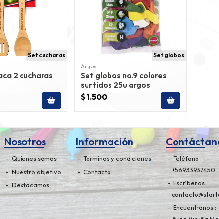
Set cucharas
Set globos
Argos
aca 2 cucharas
Set globos no.9 colores
surtidos 25u argos
$ 1.500
Nosotros
Información
Contáctan
Quienes somos
Terminos y condiciones
Teléfono
+56933937450
Nuestro objetivo
Contacto
Escríbenos
Destacamos
contacto@starto
Encuentranos
Avda Vicuña Mac