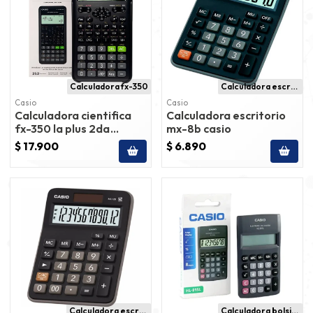
Calculadora fx-350
Calculadora escritorio
Casio
Casio
Calculadora cientifica
Calculadora escritorio
fx-350 la plus 2da
mx-8b casio
edicion casio
$ 17.900
$ 6.890
Calculadora escritorio
Calculadora bolsillo