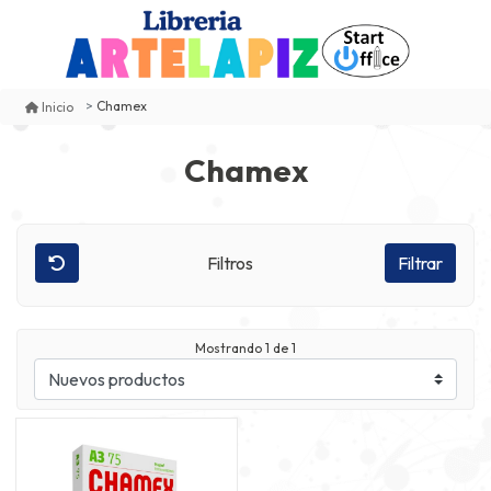
Chamex
Inicio
Chamex
Filtros
Filtrar
Mostrando
1
de 1