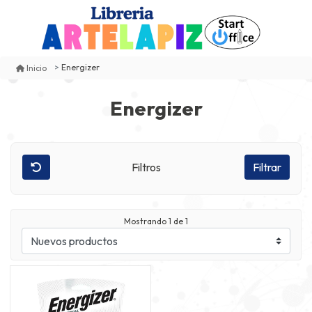
Energizer
Inicio
Energizer
Filtros
Filtrar
Mostrando
1
de 1