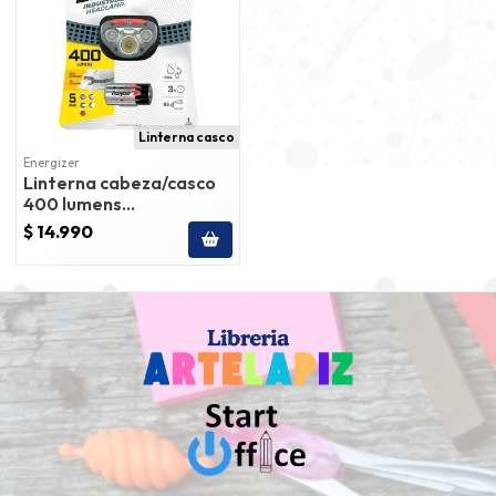
Linterna casco
Energizer
Linterna cabeza/casco
400 lumens
5mod.inc.pilas energizer
$ 14.990