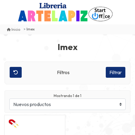
Imex
Inicio
Imex
Filtros
Filtrar
Mostrando
1
de 1