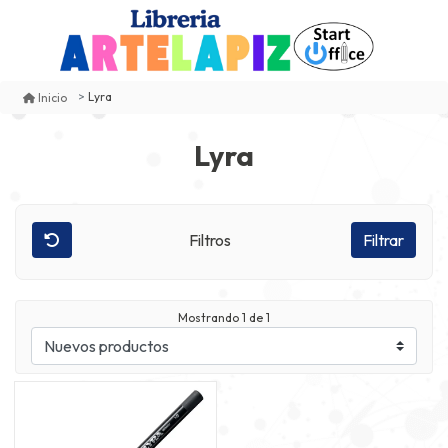
Lyra
Inicio
Lyra
Filtros
Filtrar
Mostrando
1
de 1