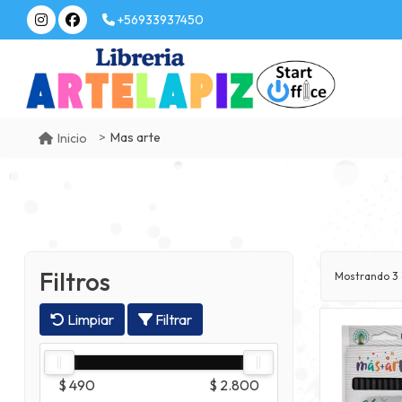
+56933937450
Mas arte
Inicio
Filtros
Mostrando
3
Limpiar
Filtrar
$ 490
$ 2.800