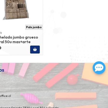
Palo jumbo
te
 helado jumbo grueso
ral 50u mas+arte
0
os
ffice.cl
kenna Oriente 7320 Local 30 La Florida