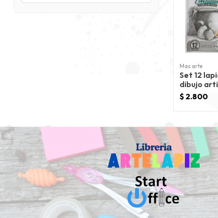
Mas arte
Set 12 lap
dibujo art
mas arte
$ 2.800