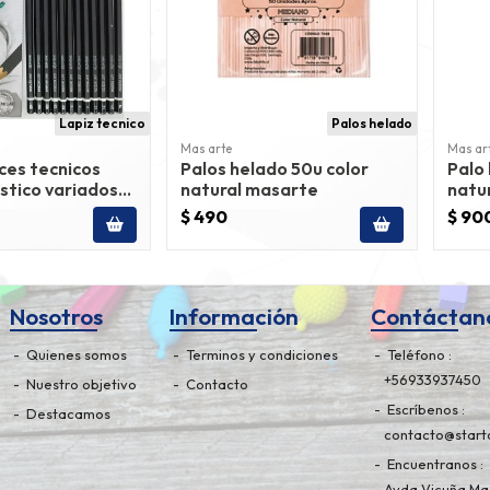
Lapiz tecnico
Palos helado
Mas arte
Mas ar
ices tecnicos
Palos helado 50u color
Palo
istico variados
natural masarte
natu
$ 490
$ 90
Nosotros
Información
Contáctan
Quienes somos
Terminos y condiciones
Teléfono
+56933937450
Nuestro objetivo
Contacto
Escríbenos
Destacamos
contacto@starto
Encuentranos
Avda Vicuña Mac