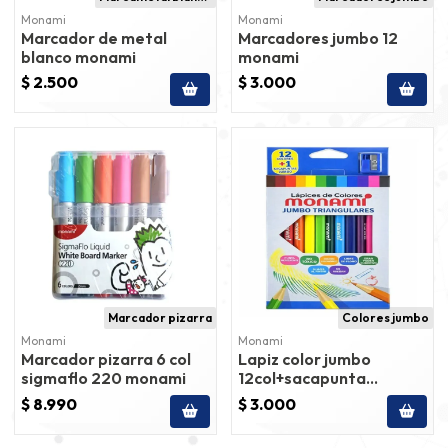
Monami
Monami
Marcador de metal
Marcadores jumbo 12
blanco monami
monami
$ 2.500
$ 3.000
Marcador pizarra
Colores jumbo
Monami
Monami
Marcador pizarra 6 col
Lapiz color jumbo
sigmaflo 220 monami
12col+sacapunta
monami
$ 8.990
$ 3.000