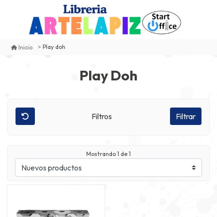
Play doh
Inicio
Play Doh
Filtros
Filtrar
Mostrando
1
de 1