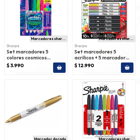
Marcadores sharpie
Marcadores sharpie
Sharpie
Sharpie
Set marcadores 5
Set marcadores 5
colores cosmicos
acrilicos + 5 marcador
sharpie
notes sharpie
$ 3.990
$ 12.990
Marcador dorado
Marcadores sharpie