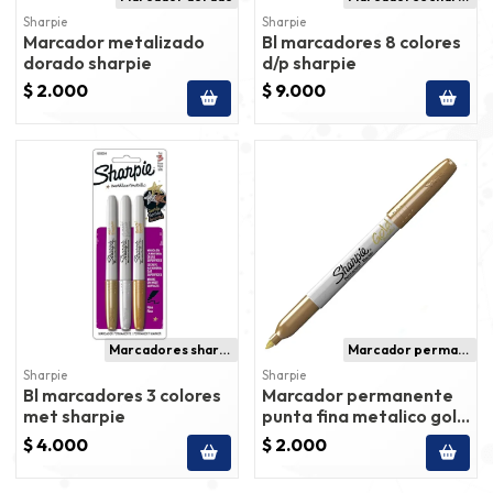
Sharpie
Sharpie
Marcador metalizado
Bl marcadores 8 colores
dorado sharpie
d/p sharpie
$ 2.000
$ 9.000
Marcadores sharpie
Marcador permanente
Sharpie
Sharpie
Bl marcadores 3 colores
Marcador permanente
met sharpie
punta fina metalico gold
sharpie
$ 4.000
$ 2.000