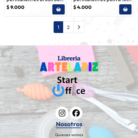
sharpie
metalicos 3un sharpie
$ 9.000
$ 4.000
1
2
Nosotros
Quienes somos