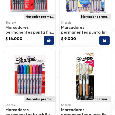
Marcador permanente
Marcador permanente
Sharpie
Sharpie
Marcadores
Marcadores
permanentes punta fina
permanentes punta fina
24un sharpie
12un + 5 tarjetas sharpie
$ 16.000
$ 9.000
Marcador permanente
Marcador permanente
Sharpie
Sharpie
Marcadores
Marcadores
permanentes brush 8un
permanentes punta fina