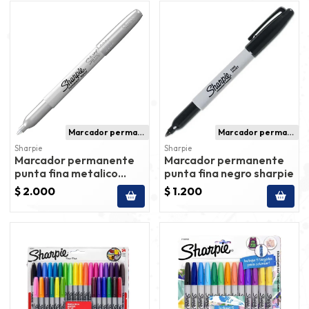
Marcador permanente
Marcador permanente
Sharpie
Sharpie
Marcador permanente
Marcador permanente
punta fina metalico
punta fina negro sharpie
plateado sharpie
$ 2.000
$ 1.200