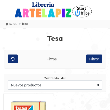
Tesa
Inicio
Tesa
Filtros
Filtrar
Mostrando
1
de 1