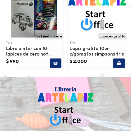
Set pintar cera
Lapices grafito
Tris
Tris
Libro pintar con 10
Lapiz grafito 10un
lapices de cera hot
c/goma los simpsons tris
wheels tris
$ 990
$ 2.000