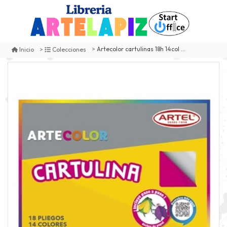
Artecolor cartulinas 18h 14col artel
Inicio
Colecciones