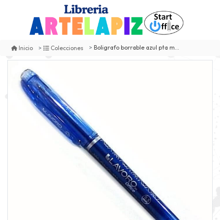
Boligrafo borrable azul pta med lavoro
Inicio
Colecciones