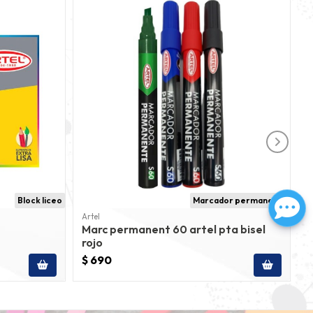
Block liceo
Marcador permanente
Artel
A
Marc permanent 60 artel pta bisel
T
rojo
$ 690
$