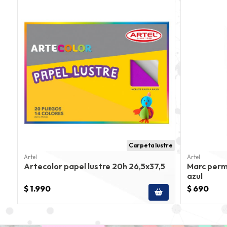
Carpeta lustre
Artel
Artel
Artecolor papel lustre 20h 26,5x37,5
Marc perm
azul
$ 1.990
$ 690