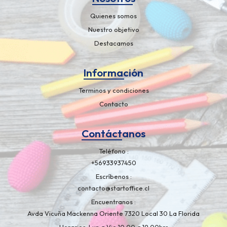
Quienes somos
Nuestro objetivo
Destacamos
Información
Terminos y condiciones
Contacto
Contáctanos
Teléfono
+56933937450
Escríbenos
contacto@startoffice.cl
Encuentranos
Avda Vicuña Mackenna Oriente 7320 Local 30 La Florida
Horarios: Lun a Vie 10:00 a 19:00hrs