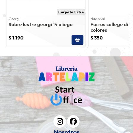
Carpeta lustre
Georgi
Nacional
Sobre lustre georgi 14 pliego
Forros college dif
colores
$ 1.190
$ 350
Nosotros