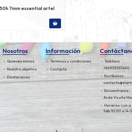
150h 7mm essential artel
Nosotros
Información
Contáctan
Quienes somos
Terminos y condiciones
Teléfono
+56933937450
Nuestro objetivo
Contacto
Escríbenos
Destacamos
contacto@starto
Encuentranos
Avda Vicuña Mac
Horarios: Lun a 
Sáb 10:00 a 14: