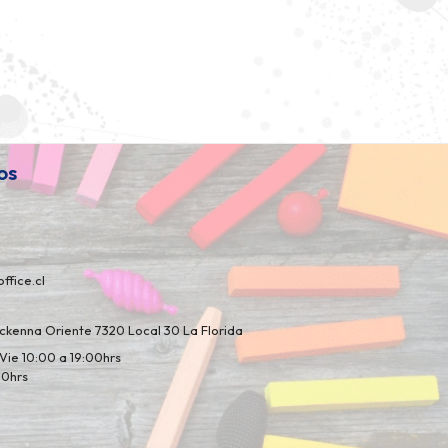
os
ffice.cl
kenna Oriente 7320 Local 30 La Florida
Vie 10:00 a 19:00hrs
00hrs