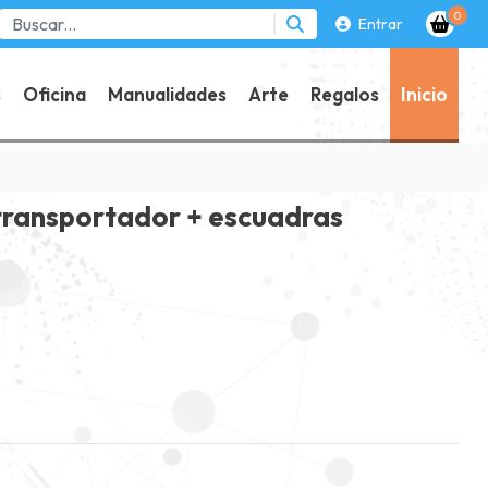
0
Entrar
s
Oficina
Manualidades
Arte
Regalos
Inicio
transportador + escuadras