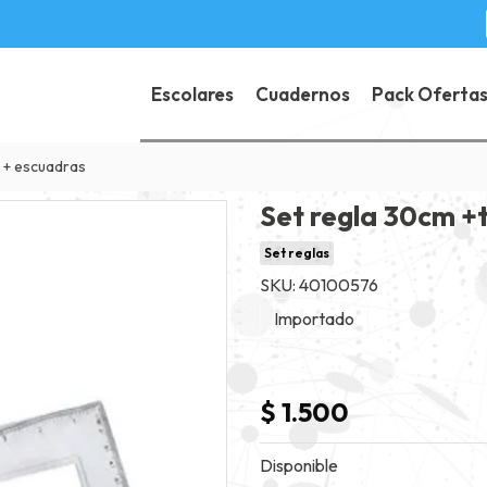
Escolares
Cuadernos
Pack Oferta
 + escuadras
Set regla 30cm +
Set reglas
SKU: 40100576
Importado
$ 1.500
Disponible