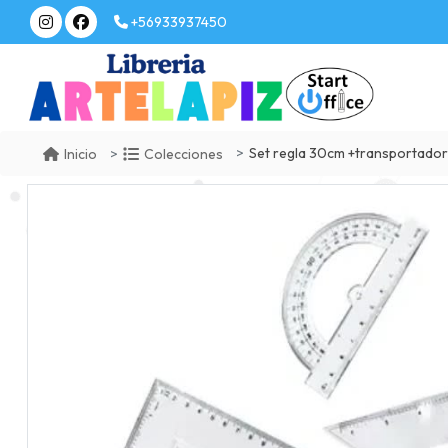
+56933937450
Set regla 30cm +transportador
Inicio
Colecciones