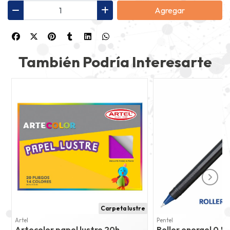
Agregar
También Podría Interesarte
Carpeta lustre
Artel
Pentel
Artecolor papel lustre 20h
Roller energel 0.