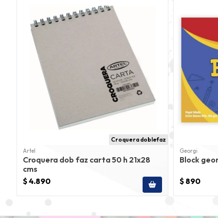
Croquera doblefaz
Artel
Georgi
Croquera dob faz carta 50 h 21x28
Block geor
cms
$ 4.890
$ 890