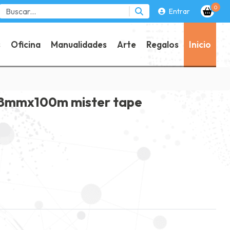
0
Entrar
s
Oficina
Manualidades
Arte
Regalos
Inicio
48mmx100m mister tape