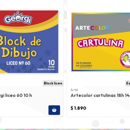
Block liceo
Es
Artel
gi liceo 60 10 h
Artecolor cartulinas 18h 14
$ 1.890