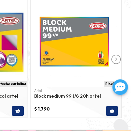
tuche cartulina
Block 99
Artel
A
col artel
Block medium 99 1/8 20h artel
G
$ 1.790
$