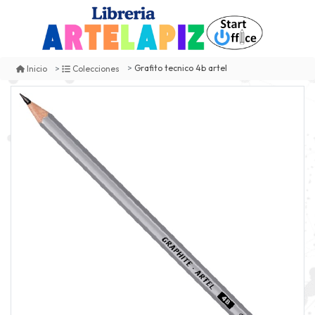
Grafito tecnico 4b artel
Inicio
Colecciones