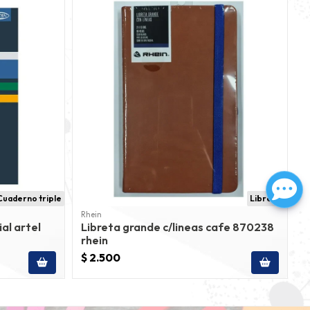
Cuaderno triple
Libretas
Rhein
al artel
Libreta grande c/lineas cafe 870238
rhein
$ 2.500