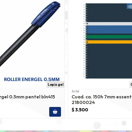
Lapiz gel
Artel
rgel 0.5mm pentel bln415
Cuad. ca. 150h 7mm essenti
21800024
$ 3.500