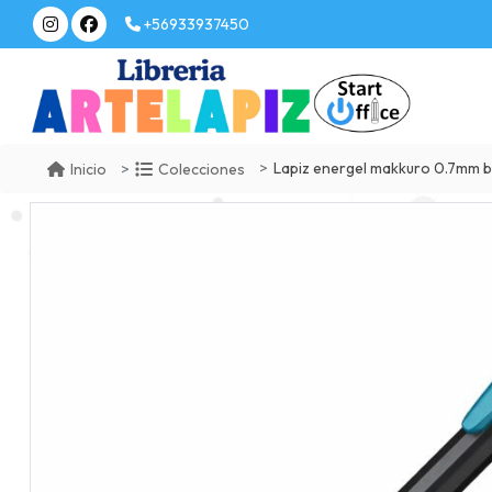
+56933937450
Lapiz energel makkuro 0.7mm bl
Inicio
Colecciones