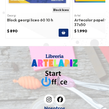
Block liceo
Georgi
Artel
Block georgi liceo 60 10 h
Artecolor papel vol
37x50
$ 890
$ 1.990
Nosotros