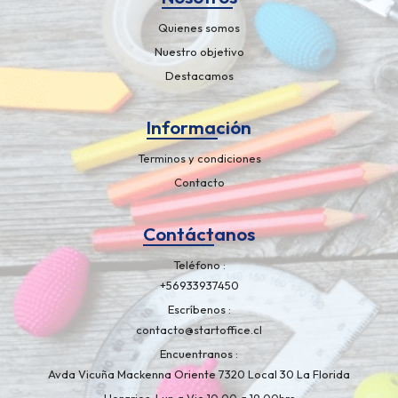
Quienes somos
Nuestro objetivo
Destacamos
Información
Terminos y condiciones
Contacto
Contáctanos
Teléfono
+56933937450
Escríbenos
contacto@startoffice.cl
Encuentranos
Avda Vicuña Mackenna Oriente 7320 Local 30 La Florida
Horarios: Lun a Vie 10:00 a 19:00hrs